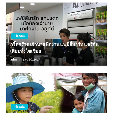
เรื่องเด่น
กรี๊ดกร๊าด เจ้านาย ฝึกงาน แฟมีลี่มาร์ท แชร์กัน
เพียบทั้งโซเชียล
admin
ธ.ค. 10, 2017
เรื่องเด่น