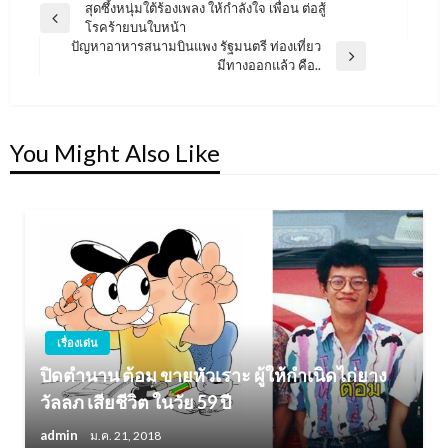
สุดซึ้งหนุ่มใต้ร้องเพลง ให้กำลังใจ เพื่อน ต่อสู้
แนะแนว
Previous
โรคร้ายบนใบหน้า
เรื่อง
Post
ปัญหาอาหารสนามบินแพง รัฐมนตรี ท่องเที่ยว
Next
มีทางออกแล้ว คือ..
Post
You Might Also Like
เรื่องเด่น
ปิดตำนาน ต้อม ขายหัวเราะ ผู้ให้กำเนิดไก่ยาง
วัลลภ เสียชีวิต ในวัย 59 ปี
admin
ม.ค. 21, 2018