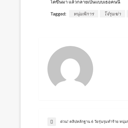
โตขึ้นมา แล้วกลายเป็นแบบเธอคนนี้
Tagged:
หนุ่มพิการ
โจ๋รุมฆ่า
แนะแนว
ด่วน! คลิปหลักฐาน 6 วัยรุ่นรุมทำร้าย หนุ่ม
Previous