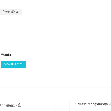
โชคชัย 4
Admin
VIEW ALL POSTS
มาแล้ว!! หลักฐานล่าสุด มัด
พิการอีกมุมหนึ่ง
Next