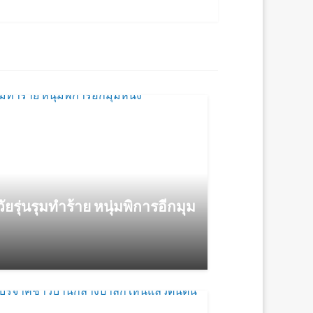
ัยรุ่นรุมทำร้าย หนุ่มพิการอีกมุม