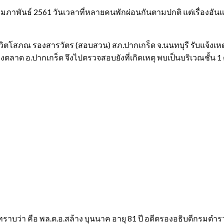
 กุมภาพันธ์ 2561 วันเวลาที่หลายคนพักผ่อนกันตามปกติ แต่เรื่องอั
ีวิตโสภณ รองสารวัตร (สอบสวน) สภ.ปากเกร็ด จ.นนทบุรี รับแจ้งเหต
บางตลาด อ.ปากเกร็ด จึงไปตรวจสอบยังที่เกิดเหตุ พบเป็นบริเวณชั้น 
าทราบว่า คือ พล.ต.อ.สล้าง บุนนาค อายุ 81 ปี อดีตรองอธิบดีกรมต