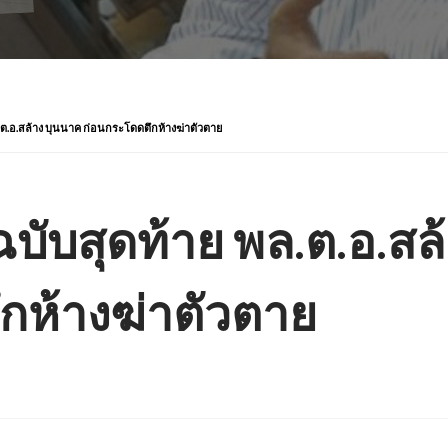
ต.อ.สล้าง บุนนาค ก่อนกระโดดตึกห้างฆ่าตัวตาย
ับสุดท้าย พล.ต.อ.สล
กห้างฆ่าตัวตาย