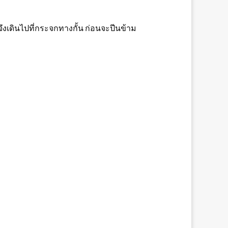
จึงเดินไปที่กระจกทางกั้น ก่อนจะปีนข้าม