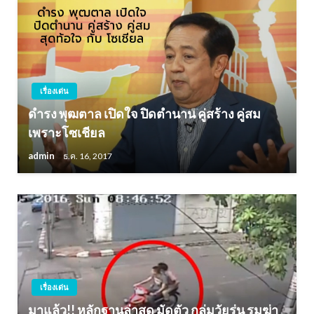
เรื่องเด่น
ดำรง พุฒตาล เปิดใจ ปิดตำนาน คู่สร้าง คู่สม
เพราะโซเชียล
admin
ธ.ค. 16, 2017
เรื่องเด่น
มาแล้ว!! หลักฐานล่าสุด มัดตัว กลุ่มวัยรุ่น รุมฆ่า